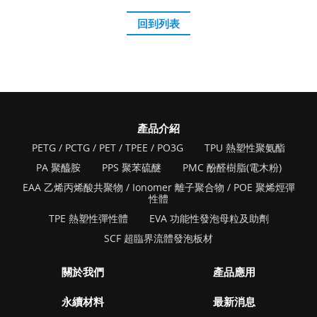
回到列表
產品介紹
PETG / PCTG / PET / TPEE / PO3G
TPU 熱塑性聚氨酯
PA 聚醯胺
PPS 聚苯硫醚
PMC 酚醛樹脂(電木粉)
EAA 乙烯丙烯酸共聚物 / Ionomer 離子聚合物 / POE 聚烯烴彈
性體
TPE 熱塑性彈性體
EVA 功能性發泡母粒及助劑
SCF 超臨界流體發泡板材
關於我們
產品應用
永續材料
最新消息