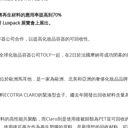
器將再生材料的應用率提高到70%
Luxpack 展覽會上展出。
化妝品容器公司合作，以提高化妝品容器的可回收性。
）與全球化妝品容器公司TOLY一起，在2日於法國摩納哥成功閉幕的LUX
總部位於歐洲馬耳他，是一家為歐洲、北美和亞洲的奢侈化妝品品
ECOTRIA CLARO的緊湊型盒子。繼去年開發出回收材料含量
收原料的高性能共聚酯，而Claro則是使用後被歸類為PET並可
塑膠為原料，使用後可再次作為再生塑膠的原料，是最理想的回收材料