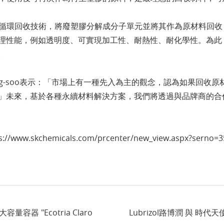
基於解聚的循環回收技術，將廢塑膠分解成分子單元並將其作為原材料
理性能，例如透明度、可實現加工性、耐熱性、耐化學性。為此
。
ung-soo表示：「市場上有一種先入為主的觀念，認為如果回
」未來，基於各種永續材料解決方案，我們將透過與品牌商的合
/www.skchemicals.com/prcenter/new_view.aspx?serno=3
量容器 "Ecotria Claro
Lubrizol路博潤 與 